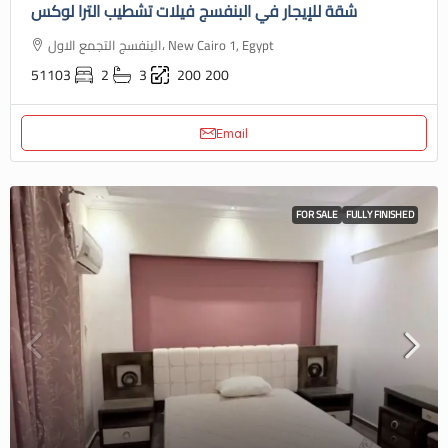
شقة للإيجار في البنفسج فيلات تشطيب الترا لوكس
البنفسج التجمع الاول، New Cairo 1, Egypt
51103
2
3
200
200
Email
FOR SALE
FULLY FINISHED