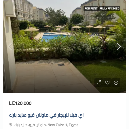
FOR RENT
FULLY FINISHED
L.E120,000
اي فيلا للإيجار في ماونتن فيو هايد بارك
ماونتن فيو، هايد بارك، New Cairo 1, Egypt