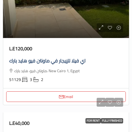
L.E120,000
اي فيلا للإيجار في ماونتن فيو هايد بارك
ماونتن فيو، هايد بارك، New Cairo 1, Egypt
51129
3
2
Email
FOR RENT
FULLY FINISHED
L.E40,000