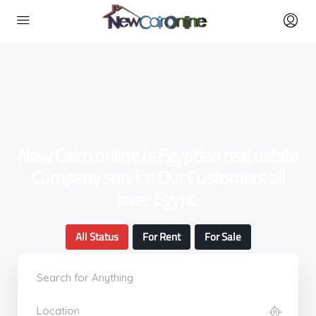
New Cairo online is Egyptian real estate
Company service Our Customers all
over Egypt.
All Status
For Rent
For Sale