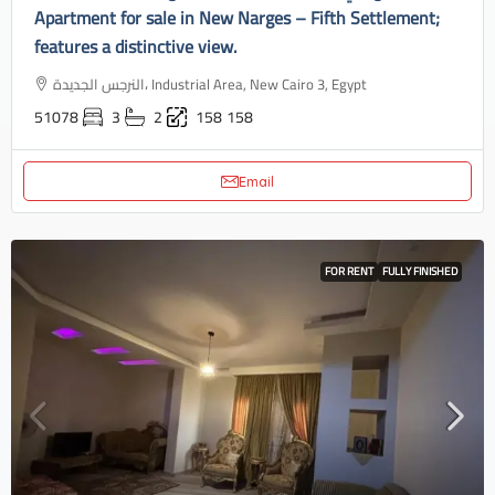
Apartment for sale in New Narges – Fifth Settlement;
features a distinctive view.
النرجس الجديدة، Industrial Area, New Cairo 3, Egypt
51078
3
2
158
158
Email
FOR RENT
FULLY FINISHED