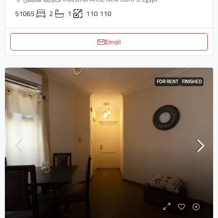
51065
2
1
110
110
Email
FOR RENT
FINISHED