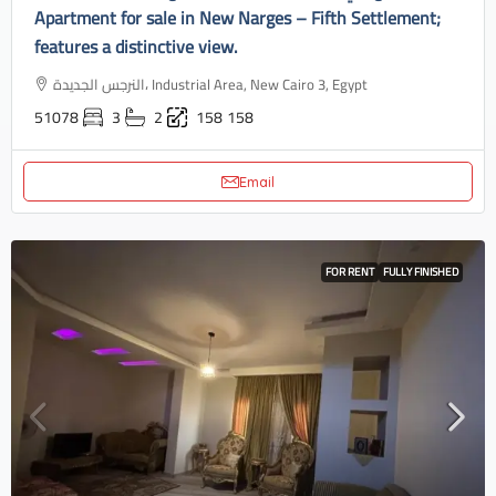
Apartment for sale in New Narges – Fifth Settlement;
features a distinctive view.
النرجس الجديدة، Industrial Area, New Cairo 3, Egypt
51078
3
2
158
158
Email
FOR RENT
FULLY FINISHED