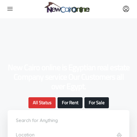
New Cairo online is Egyptian real estate
Company service Our Customers all
over Egypt.
All Status
For Rent
For Sale