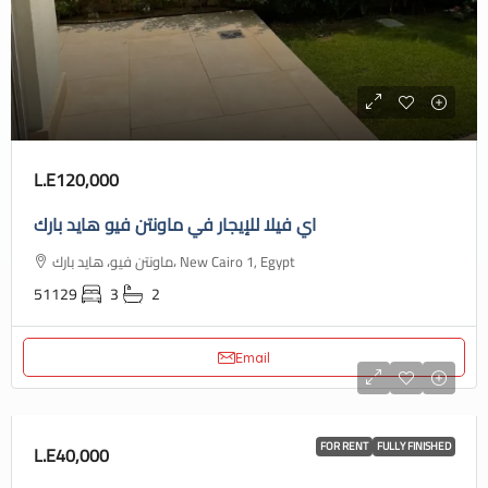
L.E120,000
اي فيلا للإيجار في ماونتن فيو هايد بارك
ماونتن فيو، هايد بارك، New Cairo 1, Egypt
51129
3
2
Email
FOR RENT
FULLY FINISHED
L.E40,000