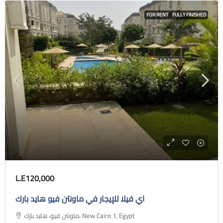
FOR RENT
FULLY FINISHED
L.E120,000
اي فيلا للإيجار في ماونتن فيو هايد بارك
ماونتن فيو، هايد بارك، New Cairo 1, Egypt