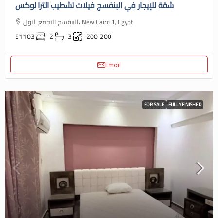
شقة للإيجار في البنفسج فيلات تشطيب الترا لوكس
البنفسج التجمع الاول، New Cairo 1, Egypt
51103
2
3
200
200
Email
FOR SALE
FULLY FINISHED