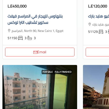
L.E450,000
L.E120,000
يو هايد بارك
بنتهاوس للإيجار في المراسم فيفث
سكوير تشطيب الترا لوكس
المراسم, North 90, New Cairo 1, Egypt
51129
3
51150
3
3
Email
FOR SALE
FULLY FINISHED