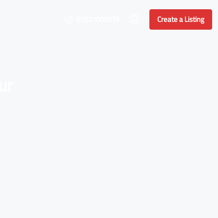
01021000979
Create a Listing
ur