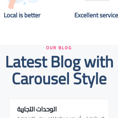
Local is better​
Excellent service
OUR BLOG
Latest Blog with
Carousel Style
الوحدات التجارية
Real estate Estate ville