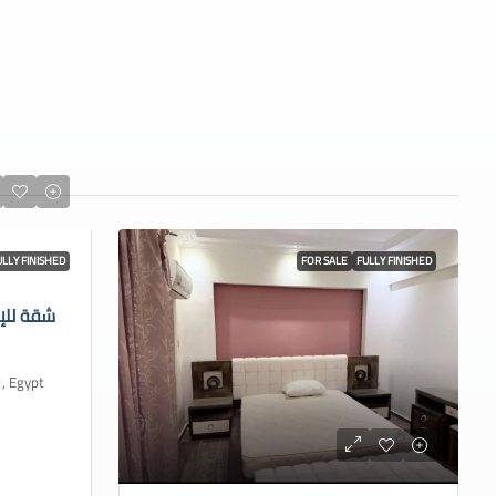
ULLY FINISHED
FOR SALE
FULLY FINISHED
شقة للإ
 Cairo 1, Egypt