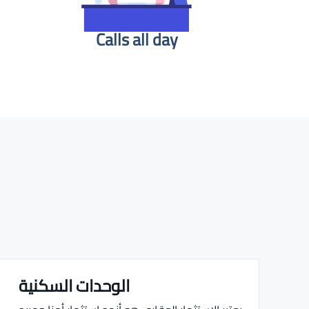
Calls all day
الوحدات السكنية
Real estate Estate ville