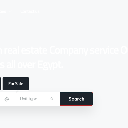
ties
Contact us
n real estate Company service O
 all over Egypt.
For Sale
Unit type
Search