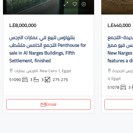
L.E8,000,000
L.E440,000
ديدة–التجمع
بنتهاوس للبيع في عمارات النرجس
الخامس فيو مميز Apartment f
التجمع الخامس متشطب Penthouse for
sale in Al Narges Buildings, Fifth
New Narges 
Settlement, finished
features a di
النرجس الجديدة، Industrial Area, N
النرجس عمارات، New Cairo 1, Egypt
3, Egypt
51090
3
3
275
275
51078
3
Email