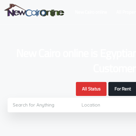
New Cairo online
All Proper
New Cairo online is Egyptia
Customers
All Status
For Rent