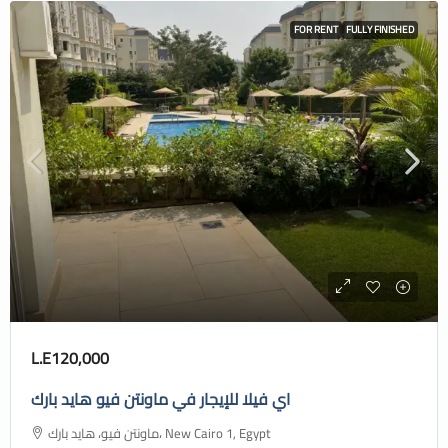
FOR RENT
FULLY FINISHED
L.E120,000
اي فيلا للإيجار في ماونتن فيو هايد بارك
ماونتن فيو، هايد بارك، New Cairo 1, Egypt