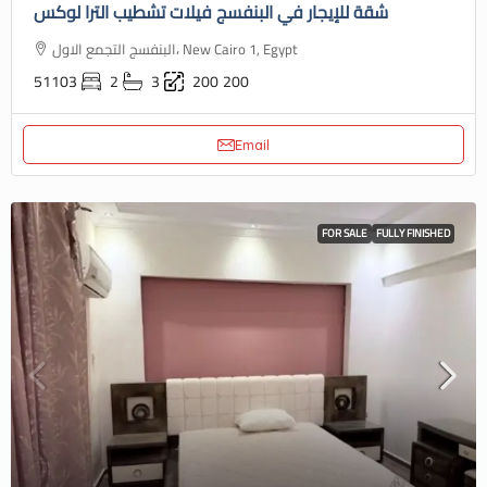
شقة للإيجار في البنفسج فيلات تشطيب الترا لوكس
البنفسج التجمع الاول، New Cairo 1, Egypt
51103
2
3
200
200
Email
FOR SALE
FULLY FINISHED