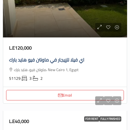
L.E120,000
اي فيلا للإيجار في ماونتن فيو هايد بارك
ماونتن فيو، هايد بارك، New Cairo 1, Egypt
51129
3
2
Email
FOR RENT
FULLY FINISHED
L.E40,000