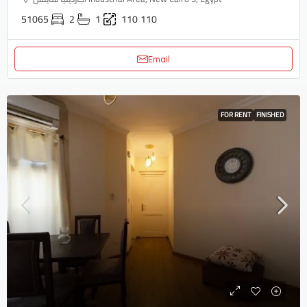
51065
2
1
110
110
Email
FOR RENT
FINISHED