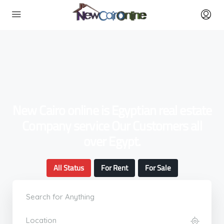
New Cairo online is Egyptian real estate
Company service Our Customers all
over Egypt.
All Status
For Rent
For Sale