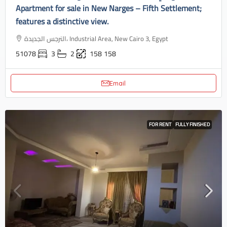
Apartment for sale in New Narges – Fifth Settlement;
features a distinctive view.
النرجس الجديدة، Industrial Area, New Cairo 3, Egypt
51078
3
2
158
158
Email
FOR RENT
FULLY FINISHED