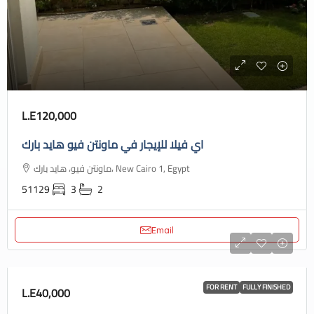
L.E120,000
اي فيلا للإيجار في ماونتن فيو هايد بارك
ماونتن فيو، هايد بارك، New Cairo 1, Egypt
51129
3
2
Email
FOR RENT
FULLY FINISHED
L.E40,000