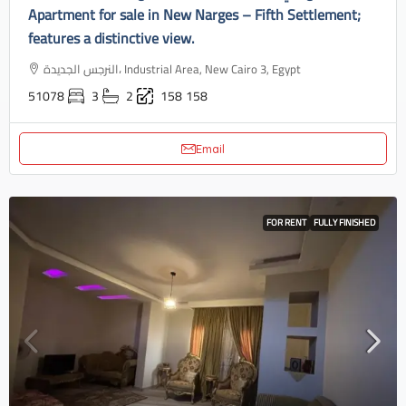
Apartment for sale in New Narges – Fifth Settlement;
features a distinctive view.
النرجس الجديدة، Industrial Area, New Cairo 3, Egypt
51078
3
2
158
158
Email
FOR RENT
FULLY FINISHED