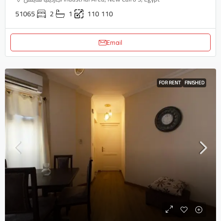
51065
2
1
110
110
Email
FOR RENT
FINISHED