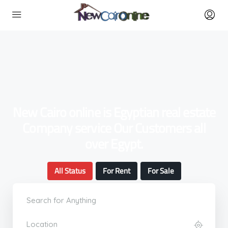
New Cairo online is Egyptian real estate
Company service Our Customers all
over Egypt.
All Status
For Rent
For Sale