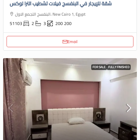
شقة للإيجار في البنفسج فيلات تشطيب الترا لوكس
البنفسج التجمع الاول، New Cairo 1, Egypt
51103
2
3
200
200
Email
FOR SALE
FULLY FINISHED