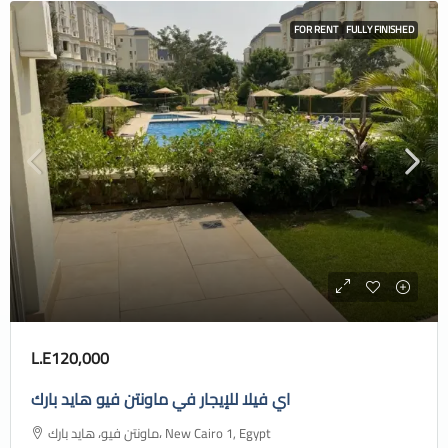
FOR RENT
FULLY FINISHED
L.E120,000
اي فيلا للإيجار في ماونتن فيو هايد بارك
ماونتن فيو، هايد بارك، New Cairo 1, Egypt