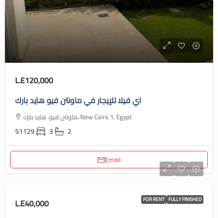
L.E120,000
اي فيلا للإيجار في ماونتن فيو هايد بارك
ماونتن فيو، هايد بارك، New Cairo 1, Egypt
51129
3
2
Email
FOR RENT
FULLY FINISHED
L.E40,000