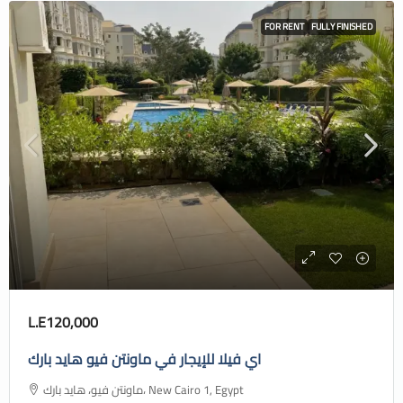
FOR RENT
FULLY FINISHED
L.E120,000
اي فيلا للإيجار في ماونتن فيو هايد بارك
ماونتن فيو، هايد بارك، New Cairo 1, Egypt