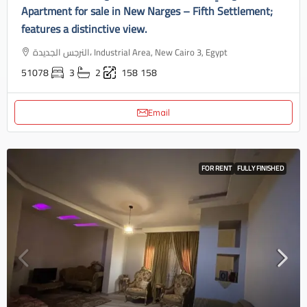
Apartment for sale in New Narges – Fifth Settlement;
features a distinctive view.
النرجس الجديدة، Industrial Area, New Cairo 3, Egypt
51078
3
2
158
158
Email
FOR RENT
FULLY FINISHED