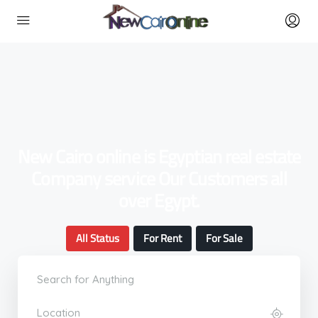
New Cairo online is Egyptian real estate
Company service Our Customers all
over Egypt.
All Status
For Rent
For Sale