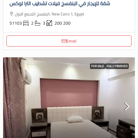
شقة للإيجار في البنفسج فيلات تشطيب الترا لوكس
البنفسج التجمع الاول، New Cairo 1, Egypt
51103
2
3
200
200
Email
FOR SALE
FULLY FINISHED