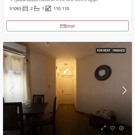
51065
2
1
110
110
Email
FOR RENT
FINISHED