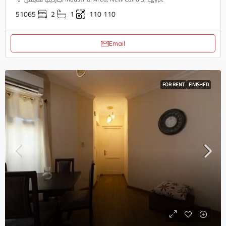
51065
2
1
110
110
Email
FOR RENT
FINISHED