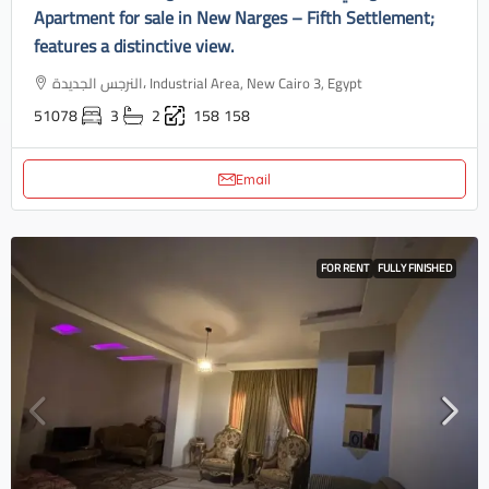
Apartment for sale in New Narges – Fifth Settlement;
features a distinctive view.
النرجس الجديدة، Industrial Area, New Cairo 3, Egypt
51078
3
2
158
158
Email
FOR RENT
FULLY FINISHED