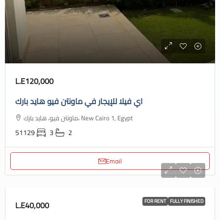
L.E120,000
اي فيلا للإيجار في ماونتن فيو هايد بارك
ماونتن فيو، هايد بارك، New Cairo 1, Egypt
51129
3
2
Email
FOR RENT
FULLY FINISHED
L.E40,000