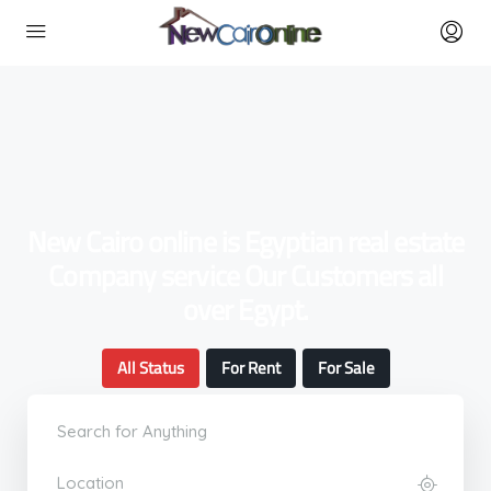
New Cairo online is Egyptian real estate
Company service Our Customers all
over Egypt.
All Status
For Rent
For Sale