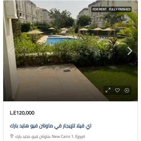
FOR RENT
FULLY FINISHED
L.E120,000
اي فيلا للإيجار في ماونتن فيو هايد بارك
ماونتن فيو، هايد بارك، New Cairo 1, Egypt