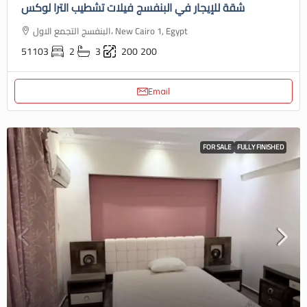
شقة للإيجار في البنفسج فيلات تشطيب الترا لوكس
البنفسج التجمع الاول، New Cairo 1, Egypt
51103
2
3
200
200
Email
FOR SALE
FULLY FINISHED