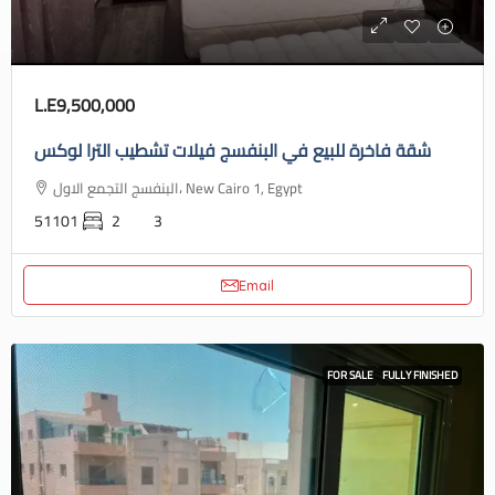
L.E9,500,000
شقة فاخرة للبيع في البنفسج فيلات تشطيب الترا لوكس
البنفسج التجمع الاول، New Cairo 1, Egypt
51101
2
3
Email
FOR SALE
FULLY FINISHED