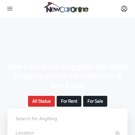
New Cairo online is Egyptian real estate
Company service Our Customers all
over Egypt.
All Status
For Rent
For Sale