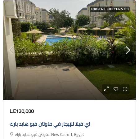
FOR RENT
FULLY FINISHED
L.E120,000
اي فيلا للإيجار في ماونتن فيو هايد بارك
ماونتن فيو، هايد بارك، New Cairo 1, Egypt