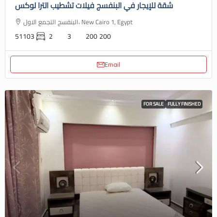
شقة للإيجار في البنفسج فيلات تشطيب الترا لوكس
البنفسج التجمع الاول، New Cairo 1, Egypt
51103
2
3
200
200
Email
FOR SALE
FULLY FINISHED