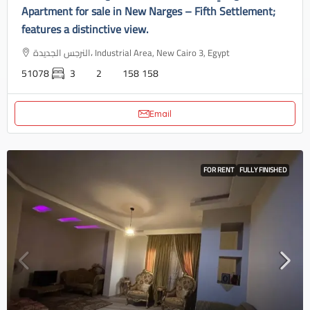
Apartment for sale in New Narges – Fifth Settlement;
features a distinctive view.
النرجس الجديدة، Industrial Area, New Cairo 3, Egypt
51078
3
2
158
158
Email
FOR RENT
FULLY FINISHED