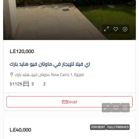
L.E120,000
اي فيلا للإيجار في ماونتن فيو هايد بارك
ماونتن فيو، هايد بارك، New Cairo 1, Egypt
51129
3
2
Email
FOR RENT
FULLY FINISHED
L.E40,000