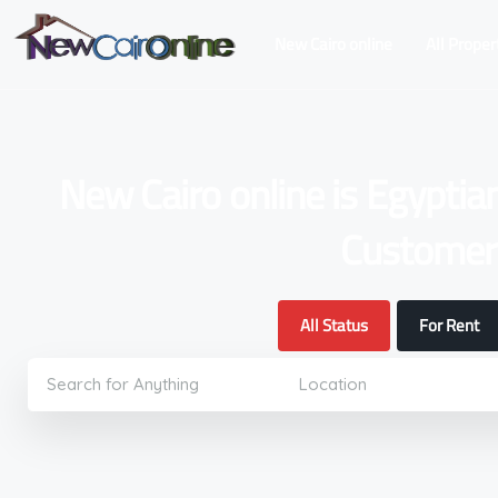
New Cairo online
All Proper
New Cairo online is Egyptia
Customers
All Status
For Rent