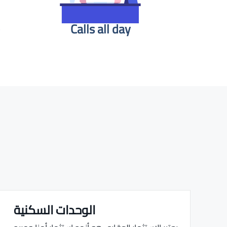
Calls all day
الوحدات السكنية
Real estate Estate ville