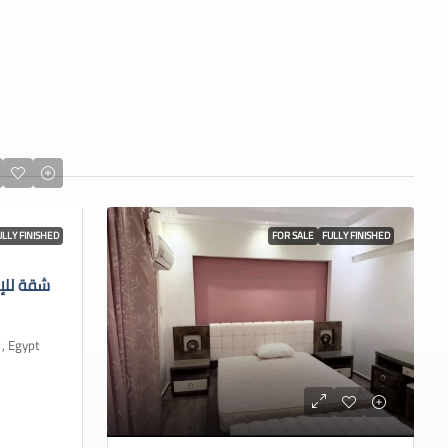
ULLY FINISHED
FOR SALE
FULLY FINISHED
شقة للإ
 Cairo 1, Egypt