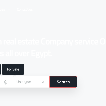
ties
Contact us
n real estate Company service O
 all over Egypt.
For Sale
Unit type
Search