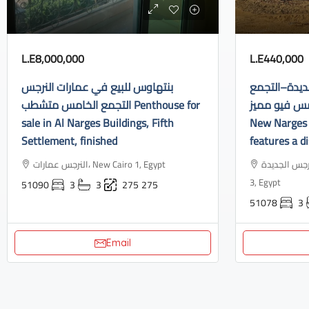
L.E8,000,000
L.E440,000
ديدة–التجمع
بنتهاوس للبيع في عمارات النرجس
الخامس فيو مميز Apartment f
التجمع الخامس متشطب Penthouse for
sale in Al Narges Buildings, Fifth
New Narges 
Settlement, finished
features a di
النرجس الجديدة، Industrial Area, N
النرجس عمارات، New Cairo 1, Egypt
3, Egypt
51090
3
3
275
275
51078
3
Email