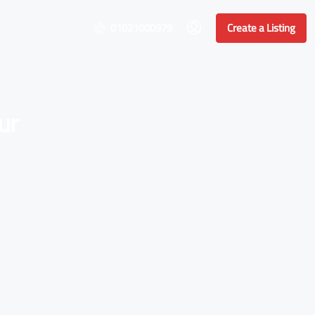
01021000979
Create a Listing
ur