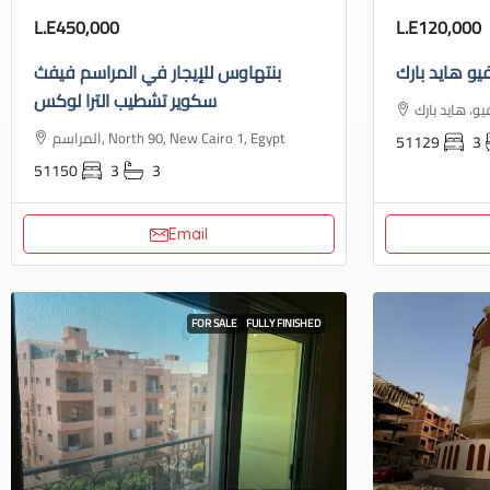
L.E450,000
L.E120,000
يو هايد بارك
بنتهاوس للإيجار في المراسم فيفث
سكوير تشطيب الترا لوكس
المراسم, North 90, New Cairo 1, Egypt
51129
3
51150
3
3
Email
FOR SALE
FULLY FINISHED