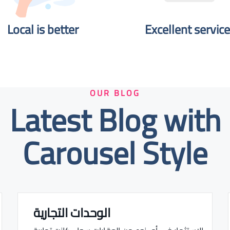
Local is better​
Excellent service
OUR BLOG
Latest Blog with
Carousel Style
الوحدات التجارية
Real estate Estate ville