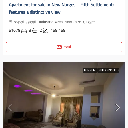
Apartment for sale in New Narges – Fifth Settlement;
features a distinctive view.
النرجس الجديدة، Industrial Area, New Cairo 3, Egypt
51078
3
2
158
158
Email
FOR RENT
FULLY FINISHED