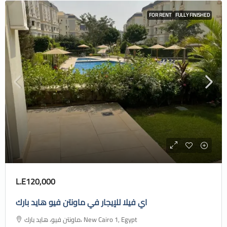
FOR RENT
FULLY FINISHED
L.E120,000
اي فيلا للإيجار في ماونتن فيو هايد بارك
ماونتن فيو، هايد بارك، New Cairo 1, Egypt