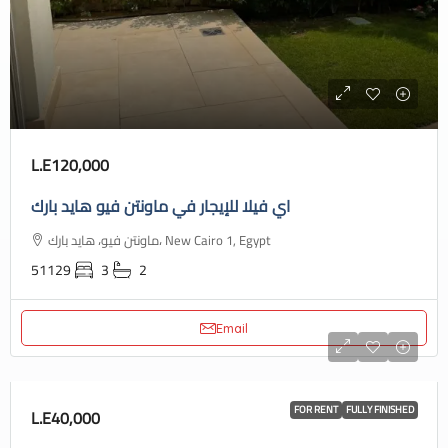
L.E120,000
اي فيلا للإيجار في ماونتن فيو هايد بارك
ماونتن فيو، هايد بارك، New Cairo 1, Egypt
51129
3
2
Email
FOR RENT
FULLY FINISHED
L.E40,000