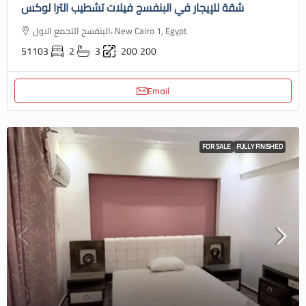
شقة للإيجار في البنفسج فيلات تشطيب الترا لوكس
البنفسج التجمع الاول، New Cairo 1, Egypt
51103
2
3
200
200
Email
FOR SALE
FULLY FINISHED