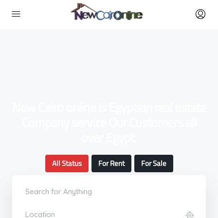
New Cairo online is Egyptian real estate
Company service Our Customers all
over Egypt.
All Status
For Rent
For Sale