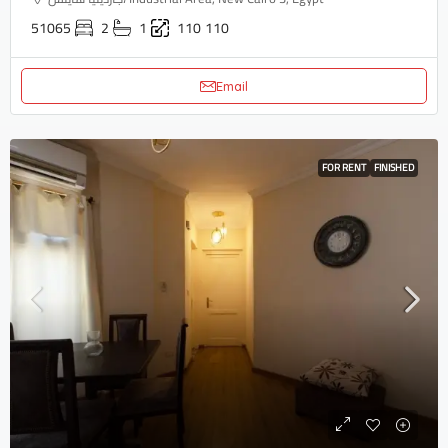
51065
2
1
110
110
Email
FOR RENT
FINISHED