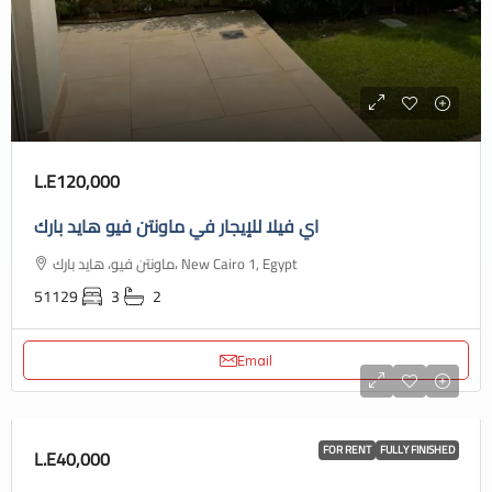
L.E120,000
اي فيلا للإيجار في ماونتن فيو هايد بارك
ماونتن فيو، هايد بارك، New Cairo 1, Egypt
51129
3
2
Email
FOR RENT
FULLY FINISHED
L.E40,000