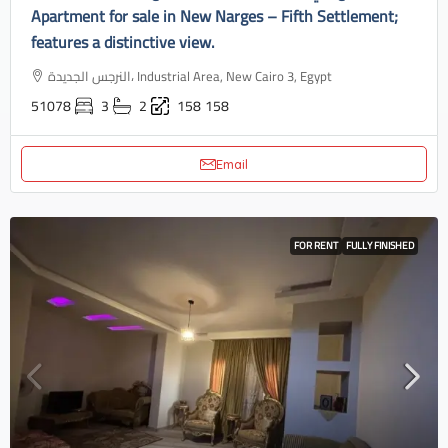
Apartment for sale in New Narges – Fifth Settlement;
features a distinctive view.
النرجس الجديدة، Industrial Area, New Cairo 3, Egypt
51078
3
2
158
158
Email
FOR RENT
FULLY FINISHED