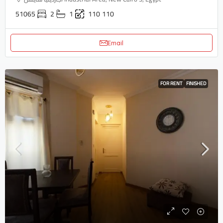
51065
2
1
110
110
Email
FOR RENT
FINISHED