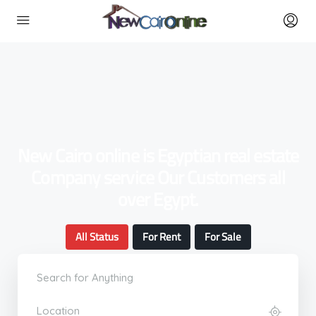
New Cairo online is Egyptian real estate
Company service Our Customers all
over Egypt.
All Status
For Rent
For Sale