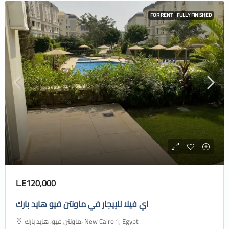
FOR RENT
FULLY FINISHED
L.E120,000
اي فيلا للإيجار في ماونتن فيو هايد بارك
ماونتن فيو، هايد بارك، New Cairo 1, Egypt