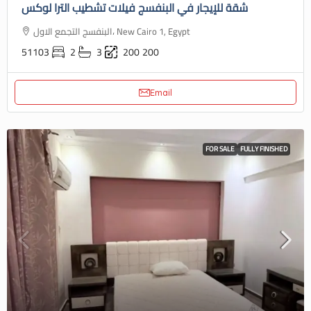
شقة للإيجار في البنفسج فيلات تشطيب الترا لوكس
البنفسج التجمع الاول، New Cairo 1, Egypt
51103
2
3
200
200
Email
FOR SALE
FULLY FINISHED