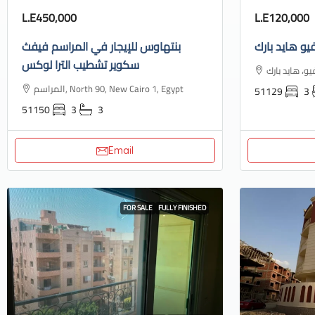
L.E450,000
L.E120,000
يو هايد بارك
بنتهاوس للإيجار في المراسم فيفث
سكوير تشطيب الترا لوكس
المراسم, North 90, New Cairo 1, Egypt
51129
3
51150
3
3
Email
FOR SALE
FULLY FINISHED