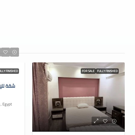
ULLY FINISHED
FOR SALE
FULLY FINISHED
شقة للإ
 Cairo 1, Egypt