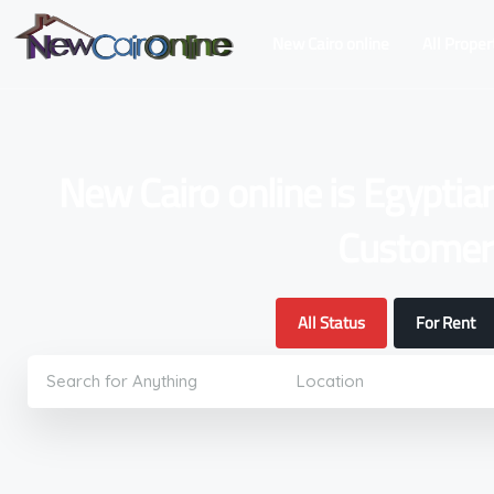
New Cairo online
All Proper
New Cairo online is Egyptia
Customers
All Status
For Rent