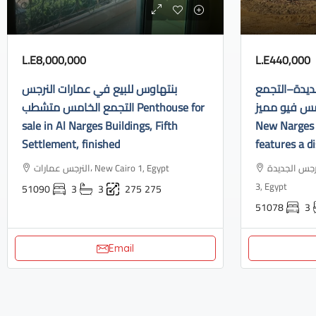
L.E8,000,000
L.E440,000
ديدة–التجمع
بنتهاوس للبيع في عمارات النرجس
الخامس فيو مميز Apartment f
التجمع الخامس متشطب Penthouse for
sale in Al Narges Buildings, Fifth
New Narges 
Settlement, finished
features a di
النرجس الجديدة، Industrial Area, N
النرجس عمارات، New Cairo 1, Egypt
3, Egypt
51090
3
3
275
275
51078
3
Email