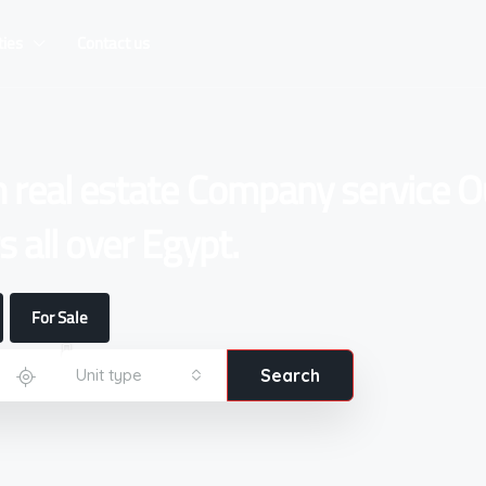
ties
Contact us
n real estate Company service O
 all over Egypt.
For Sale
Unit type
Search