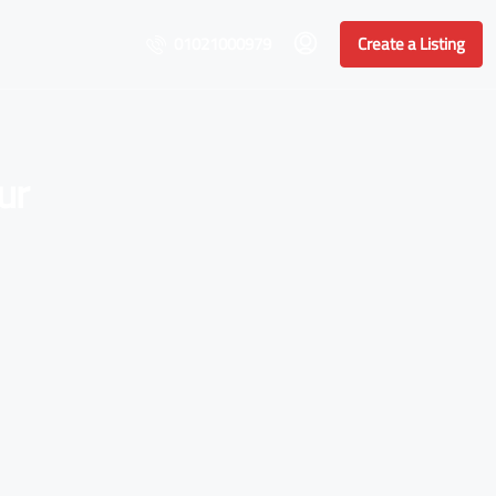
01021000979
Create a Listing
ur