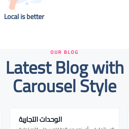
Local is better​
OUR BLOG
Latest Blog with
Carousel Style
الوحدات التجارية
Real estate Estate ville